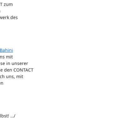
T zum 



erk des 

-Bahini
s mit 

 in unserer 

e den CONTACT 

 uns, mit 

n 

st! …/
