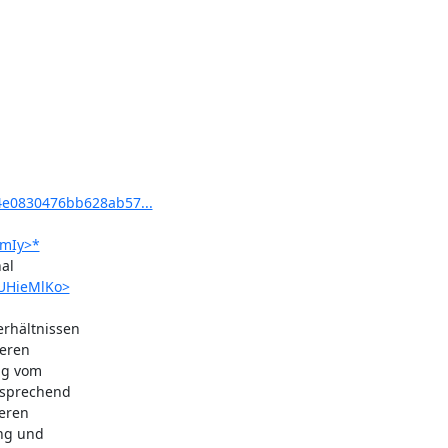
4e0830476bb628ab57...
MmIy>*
l 

5UHieMlKo>
hältnissen 

eren 

g vom 

sprechend 

ren 

ng und 
