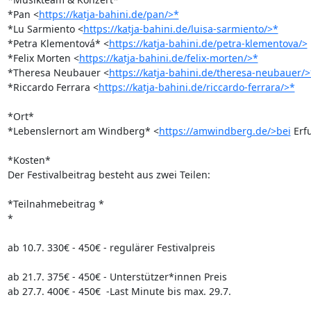
*Pan <
https://katja-bahini.de/pan/>*
*Lu Sarmiento <
https://katja-bahini.de/luisa-sarmiento/>*
*Petra Klementová* <
https://katja-bahini.de/petra-klementova/>
*Felix Morten <
https://katja-bahini.de/felix-morten/>*
*Theresa Neubauer <
https://katja-bahini.de/theresa-neubauer/>
*Riccardo Ferrara <
https://katja-bahini.de/riccardo-ferrara/>*
*Ort*

*Lebenslernort am Windberg* <
https://amwindberg.de/>bei
 Erfu
*Kosten*

Der Festivalbeitrag besteht aus zwei Teilen:

*Teilnahmebeitrag *

*

ab 10.7. 330€ - 450€ - regulärer Festivalpreis

ab 21.7. 375€ - 450€ - Unterstützer*innen Preis

ab 27.7. 400€ - 450€  -Last Minute bis max. 29.7.
