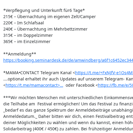
*Verpflegung und Unterkunft für6 Tage*

215€ – Übernachtung im eigenen Zelt/Camper

220€ – Im Schlafsaal

240€ – Übernachtung im Mehrbettzimmer

315€ – im Doppelzimmer

365€ – im Einzelzimmer

https://booking.seminardesk.de/de/amwindberg/a6f1c6452ec34
*MAMA•CONTACT Telegram Kanal <
https://t.me/+FxNJfV-e1Os4
….optional erhaltet ihr auch Updates auf unserem Telegram- Kana
<
https://t.me/mamacontact>…
  oder Facebook <
https://fb.me/e/
***Wir möchten Menschen mit unterschiedlichen Einkommensver
die Teilhabe am  Festival ermöglichen! Um das Festival zu finanzi
_bedarf es das ganze Spektrum der Anmeldebeiträge unabhängi
Anmeldedatum._ Daher bitten wir dich, einen Festivalbeitrag ent
deiner Möglichkeiten zu wählen und wenn du kannst, einen höhe
Solidarbeitrag (400€ / 450€) zu zahlen. Bei frühzeitiger Anmeldu