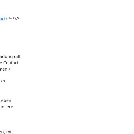
act/
 /**//*

dung gilt 

 Contact 

en!/

 ?

Leben 

nsere 

, mit 
