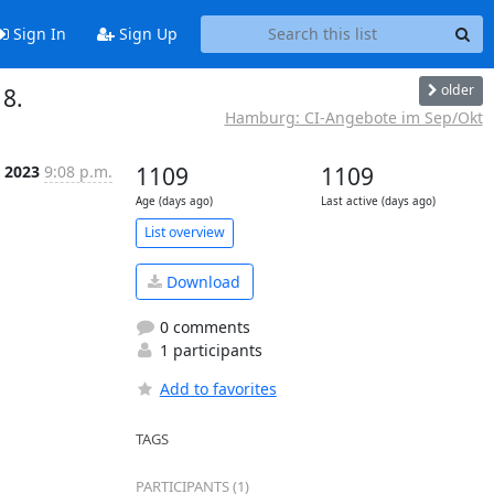
Sign In
Sign Up
older
 8.
Hamburg: CI-Angebote im Sep/Okt
l 2023
9:08 p.m.
1109
1109
Age (days ago)
Last active (days ago)
List overview
Download
0 comments
1 participants
Add to favorites
TAGS
PARTICIPANTS (1)