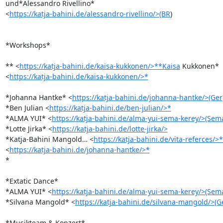
und*Alessandro Rivellino* 

<
https://katja-bahini.de/alessandro-rivellino/>(BR
)

*Workshops*

** <
https://katja-bahini.de/kaisa-kukkonen/>**Kaisa
 Kukkonen* 

<
https://katja-bahini.de/kaisa-kukkonen/>*
*Johanna Hantke* <
https://katja-bahini.de/johanna-hantke/>(Ger
*Ben Julian <
https://katja-bahini.de/ben-julian/>*
*ALMA YUI* <
https://katja-bahini.de/alma-yui-sema-kerey/>(Sem
*Lotte Jirka* <
https://katja-bahini.de/lotte-jirka/>
*Katja-Bahini Mangold… <
https://katja-bahini.de/vita-referces/>
<
https://katja-bahini.de/johanna-hantke/>*
*

*Extatic Dance*

*ALMA YUI* <
https://katja-bahini.de/alma-yui-sema-kerey/>(Sem
*Silvana Mangold* <
https://katja-bahini.de/silvana-mangold/>(G
*Musikteam & Konzert*
