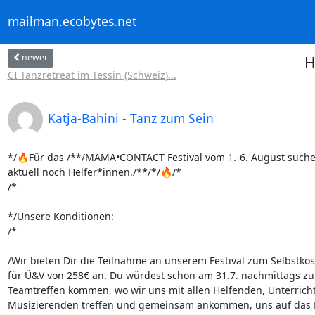
mailman.ecobytes.net
newer
H
CI Tanzretreat im Tessin (Schweiz)...
Katja-Bahini - Tanz zum Sein
*/🔥Für das /**/MAMA•CONTACT Festival vom 1.-6. August suchen
aktuell noch Helfer*innen./**/*/🔥/*

/*

*/Unsere Konditionen:

/*

/Wir bieten Dir die Teilnahme an unserem Festival zum Selbstkost
für Ü&V von 258€ an. Du würdest schon am 31.7. nachmittags zu
Teamtreffen kommen, wo wir uns mit allen Helfenden, Unterricht
Musizierenden treffen und gemeinsam ankommen, uns auf das Fe