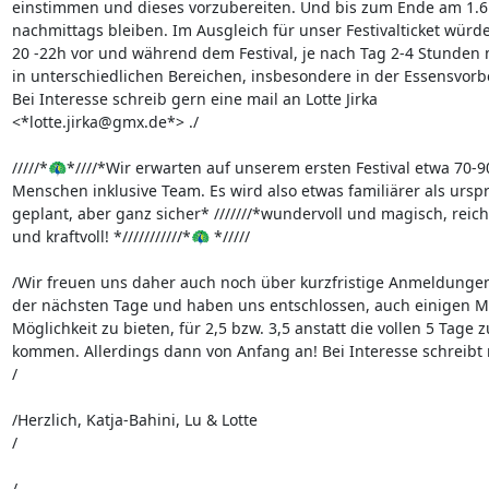
einstimmen und dieses vorzubereiten. Und bis zum Ende am 1.6. 
nachmittags bleiben. Im Ausgleich für unser Festivalticket würdes
20 -22h vor und während dem Festival, je nach Tag 2-4 Stunden m
in unterschiedlichen Bereichen, insbesondere in der Essensvorbe
Bei Interesse schreib gern eine mail an Lotte Jirka 

<*lotte.jirka@gmx.de*> ./

/////*🦚*////*Wir erwarten auf unserem ersten Festival etwa 70-90
Menschen inklusive Team. Es wird also etwas familiärer als urspr
geplant, aber ganz sicher* ///////*wundervoll und magisch, reichh
und kraftvoll! *///////////*🦚 */////

/Wir freuen uns daher auch noch über kurzfristige Anmeldungen 
der nächsten Tage und haben uns entschlossen, auch einigen Me
Möglichkeit zu bieten, für 2,5 bzw. 3,5 anstatt die vollen 5 Tage zu
kommen. Allerdings dann von Anfang an! Bei Interesse schreibt m
/

/Herzlich, Katja-Bahini, Lu & Lotte

/

/
