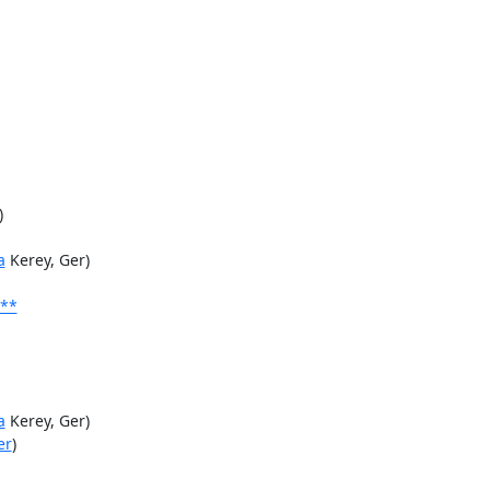
)

a
 Kerey, Ger)

***
a
 Kerey, Ger)

er
)
