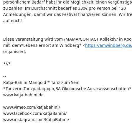
persönlichem Bedarf habt ihr die Möglichkeit, einen vergünstigte
zu zahlen. Im Durchschnitt bedarf es 330€ pro Person bei 120 

Anmeldungen, damit wir das Festival finanzieren können. Wir fre
auf euch!

Diese Veranstaltung wird vom /MAMA•CONTACT Kollektiv/ in Koop
mit  dem*Lebenslernort am Windberg* <
https://amwindberg.de/
organisiert.

*//*

-- 

Katja-Bahini Mangold * Tanz zum Sein

*Tänzerin,Tanzpädagogin,BA Ökologische Agrarwissenschaften*

www.katja-bahini.de

www.vimeo.com/katjabahini/

www.facebook.com/KatjaBahini/

www.instagram.com/KatjaBahini/