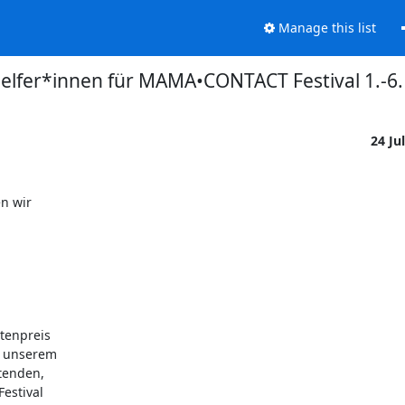
Manage this list
elfer*innen für MAMA•CONTACT Festival 1.-6.
24 Ju
 wir 

enpreis 

 unserem 

enden, 

stival 
