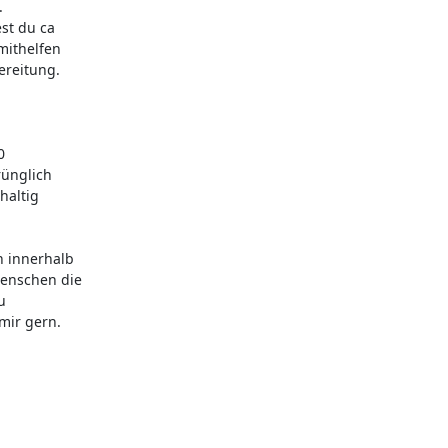


t du ca 

ithelfen 

reitung. 

 

ünglich 

altig 

innerhalb 

nschen die 

 

ir gern.
