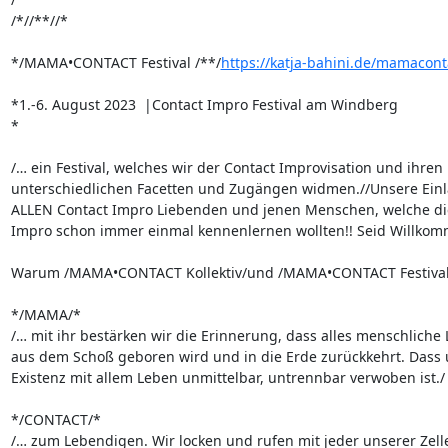
/*//**//*

*/MAMA•CONTACT Festival /**/
https://katja-bahini.de/mamacont
*1.-6. August 2023  |Contact Impro Festival am Windberg

*

/… ein Festival, welches wir der Contact Improvisation und ihren 

unterschiedlichen Facetten und Zugängen widmen.//Unsere Einla
ALLEN Contact Impro Liebenden und jenen Menschen, welche die
Impro schon immer einmal kennenlernen wollten!! Seid Willkomm
Warum /MAMA•CONTACT Kollektiv/und /MAMA•CONTACT Festival/
*/MAMA/*

/… mit ihr bestärken wir die Erinnerung, dass alles menschliche 
aus dem Schoß geboren wird und in die Erde zurückkehrt. Dass u
Existenz mit allem Leben unmittelbar, untrennbar verwoben ist./

*/CONTACT/*

/… zum Lebendigen. Wir locken und rufen mit jeder unserer Zellen