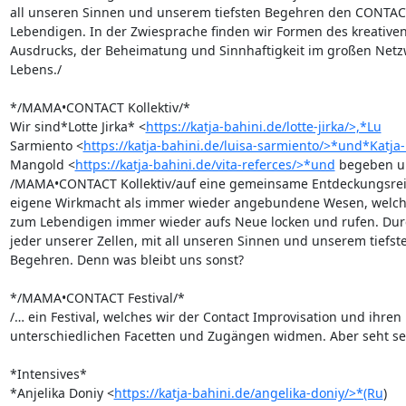
all unseren Sinnen und unserem tiefsten Begehren den CONTAC
Lebendigen. In der Zwiesprache finden wir Formen des kreativen 
Ausdrucks, der Beheimatung und Sinnhaftigkeit im großen Netzw
Lebens./

*/MAMA•CONTACT Kollektiv/*

Wir sind*Lotte Jirka* <
https://katja-bahini.de/lotte-jirka/>,*Lu
Sarmiento <
https://katja-bahini.de/luisa-sarmiento/>*und*Katja
Mangold <
https://katja-bahini.de/vita-referces/>*und
 begeben un
/MAMA•CONTACT Kollektiv/auf eine gemeinsame Entdeckungsreise
eigene Wirkmacht als immer wieder angebundene Wesen, welch
zum Lebendigen immer wieder aufs Neue locken und rufen. Durch
jeder unserer Zellen, mit all unseren Sinnen und unserem tiefste
Begehren. Denn was bleibt uns sonst?

*/MAMA•CONTACT Festival/*

/… ein Festival, welches wir der Contact Improvisation und ihren 

unterschiedlichen Facetten und Zugängen widmen. Aber seht selb
*Intensives*

*Anjelika Doniy <
https://katja-bahini.de/angelika-doniy/>*(Ru
) 
