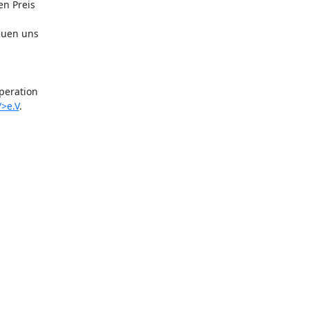
n Preis 

uen uns 

eration 

>e.V
. 
