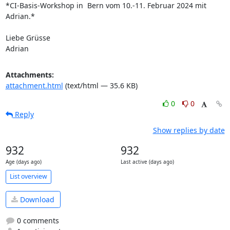
*CI-Basis-Workshop in  Bern vom 10.-11. Februar 2024 mit 
Adrian.*

Liebe Grüsse

Adrian
Attachments:
attachment.html
(text/html — 35.6 KB)
0
0
Reply
Show replies by date
932
932
Age (days ago)
Last active (days ago)
List overview
Download
0 comments