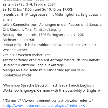
Zeiten: Sa+So, 3+4. Februar 2024

Sa 10:15 bis 18:00h und So 10:45 bis 17:00h

Jeweils ca. 1h Mittagspause mit Mitbringbuffet. Es gibt auch 
einen 

tollen Kaminofen zum Abhängen in den Pausen und danach.

Ort: Studio 1, Tanz-Zentrale, Leipzig

Beitrag: Normalpreis: 150€ Geringverdiener: 120€ 
Nichtverdiener: 90€

Rabatt möglich bei Bezahlung bis Weihnachten 30€, bis 3 
Wochen vorher 

25€ bis 2 Wochen vorher: 15€.

Tanzschaffende erhalten auf Anfrage zusätzlich 25% Rabatt.

Beitrag für einzelne Tage auf Anfrage.

Mangel an Geld sollte kein Hinderungsgrund sein – 
Kontaktiere mich!

/Workshop Sprache Deutsch, nach Bedarf auch Englisch

Workshop language: German with the possibility of English/

*/Zu mir: /**/www.movement-contact-play.de/frederic/* 

<
http://www.movement-contact-play.de/frederic>*/