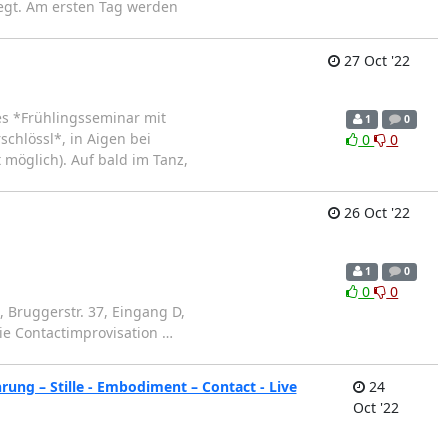
legt. Am ersten Tag werden
27 Oct '22
es *Frühlingsseminar mit
1
0
chlössl*, in Aigen bei
0
0
 möglich). Auf bald im Tanz,
26 Oct '22
1
0
0
0
, Bruggerstr. 37, Eingang D,
ie Contactimprovisation
…
ung – Stille - Embodiment – Contact - Live
24
Oct '22