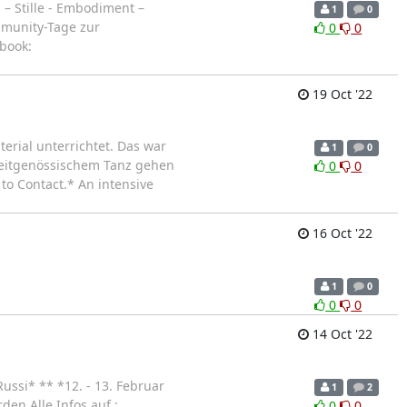
– Stille - Embodiment –
1
0
mmunity-Tage zur
0
0
book:
19 Oct '22
erial unterrichtet. Das war
1
0
 zeitgenössischem Tanz gehen
0
0
to Contact.* An intensive
16 Oct '22
1
0
0
0
14 Oct '22
ssi* ** *12. - 13. Februar
1
2
en Alle Infos auf :
0
0