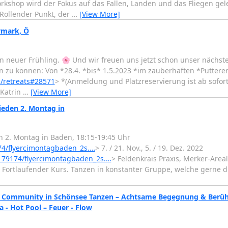
rkshop wird der Fokus auf das Fallen, Landen und das Fliegen ge
 Rollender Punkt, der
…
[View More]
ermark, Ö
 neuer Frühling. 🌸 Und wir freuen uns jetzt schon unser nächst
zu können: Von *28.4. *bis* 1.5.2023 *im zauberhaften *Putterers
m/retreats#28571
> *(Anmeldung und Platzreservierung ist ab sofort
 Katrin
…
[View More]
jeden 2. Montag in
n 2. Montag in Baden, 18:15-19:45 Uhr
74/flyercimontagbaden_2s.…
> 7. / 21. Nov., 5. / 19. Dez. 2022
9179174/flyercimontagbaden_2s.…
> Feldenkrais Praxis, Merker-Areal
Fortlaufender Kurs. Tanzen in konstanter Gruppe, welche gerne d
ture Community in Schönsee Tanzen – Achtsame Begegnung & Berühr
 - Hot Pool – Feuer - Flow