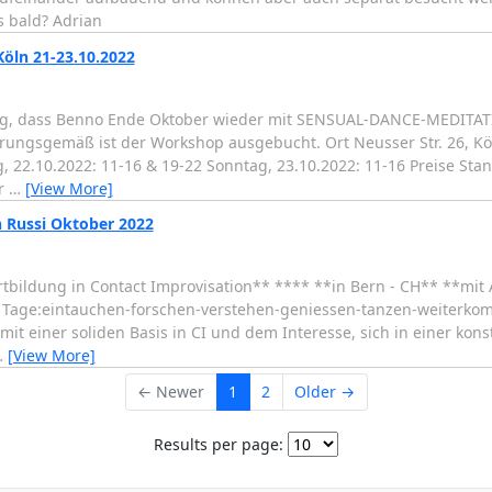
s bald? Adrian
ln 21-23.10.2022
rung, dass Benno Ende Oktober wieder mit SENSUAL-DANCE-MEDITA
hrungsgemäß ist der Workshop ausgebucht. Ort Neusser Str. 26, Kö
ag, 22.10.2022: 11-16 & 19-22 Sonntag, 23.10.2022: 11-16 Preise St
er
…
[View More]
n Russi Oktober 2022
ildung in Contact Improvisation** **** **in Bern - CH** **mit 
4 Tage:eintauchen-forschen-verstehen-geniessen-tanzen-weiterko
it einer soliden Basis in CI und dem Interesse, sich in einer kons
…
[View More]
← Newer
1
2
Older →
Results per page: