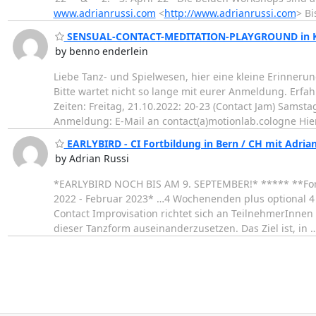
www.adrianrussi.com
<
http://www.adrianrussi.com
> Bi
SENSUAL-CONTACT-MEDITATION-PLAYGROUND in Kö
by benno enderlein
Liebe Tanz- und Spielwesen, hier eine kleine Erinne
Bitte wartet nicht so lange mit eurer Anmeldung. Erfa
Zeiten: Freitag, 21.10.2022: 20-23 (Contact Jam) Samst
Anmeldung: E-Mail an contact(a)motionlab.cologne Hi
EARLYBIRD - CI Fortbildung in Bern / CH mit Adria
by Adrian Russi
*EARLYBIRD NOCH BIS AM 9. SEPTEMBER!* ***** **Fortb
2022 - Februar 2023* …4 Wochenenden plus optional 
Contact Improvisation richtet sich an TeilnehmerInnen m
dieser Tanzform auseinanderzusetzen. Das Ziel ist, in