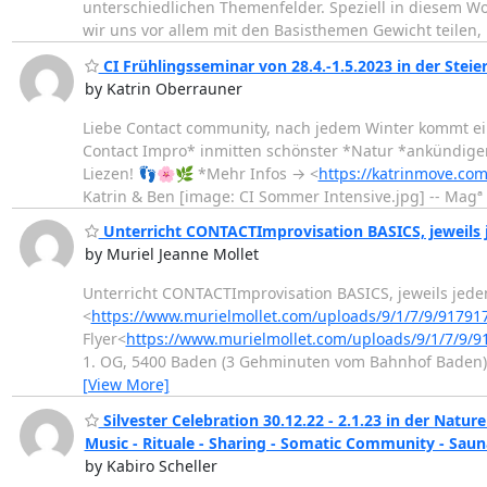
unterschiedlichen Themenfelder. Speziell in diesem Wo
wir uns vor allem mit den Basisthemen Gewicht teilen,
CI Frühlingsseminar von 28.4.-1.5.2023 in der Stei
by Katrin Oberrauner
Liebe Contact community, nach jedem Winter kommt ein
Contact Impro* inmitten schönster *Natur *ankündigen 
Liezen! 👣🌸🌿 *Mehr Infos → <
https://katrinmove.co
Katrin & Ben [image: CI Sommer Intensive.jpg] -- Magª
Unterricht CONTACTImprovisation BASICS, jeweils 
by Muriel Jeanne Mollet
Unterricht CONTACTImprovisation BASICS, jeweils jede
<
https://www.murielmollet.com/uploads/9/1/7/9/91791
Flyer<
https://www.murielmollet.com/uploads/9/1/7/9/
1. OG, 5400 Baden (3 Gehminuten vom Bahnhof Baden) 
[View More]
Silvester Celebration 30.12.22 - 2.1.23 in der Na
Music - Rituale - Sharing - Somatic Community - Sauna
by Kabiro Scheller