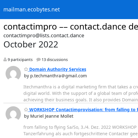
mailman.ecobytes.net
contactimpro –– contact.dance d
contactimpro@lists.contact.dance
October 2022
9 participants
13 discussions
Domain Authority Services
by p.techmanthra＠gmail.com
Itechmanthra is a digital marketing firm that takes a c
digital world. With the support of a global team of profe
achieving their business goals. It also provides Domain
WORKSHOP Contactimprovisation: from falling to fly
by Muriel Jeanne Mollet
from falling to flying Sa/So, 3./4. Dez. 2022 WORKSH
Tanzerfahrung als auch fortgeschrittene Contacter ge