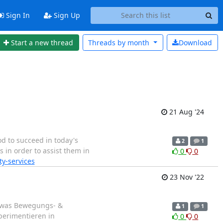
Sign In
Sign Up
Start a new thread
Threads by
month
Download
21 Aug '24
od to succeed in today's
2
1
s in order to assist them in
0
0
y-services
23 Nov '22
etwas Bewegungs- &
1
1
perimentieren in
0
0