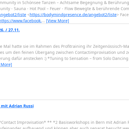
e Community in Schönsee Tanzen – Achtsame Begegnung & Berührung 
mmunity - Sauna - Hot Pool – Feuer - Flow Bewegte & berührende Co
ngebot2/liste
<
https://bodymindpresence.de/angebot2/liste
> Face
https://www.facebook.
…
[View More]
. / 27.11.
e Mal hatte sie im Rahmen des Profitraining ihr Zeitgenössisch-Mat
ird es um den feinen Übergang zwischen Contactimprovisation und
rung dafür anstecken :) *Tuning to Sensation – from Solo Dancing 
 More]
mit Adrian Russi
Contact Improvisation* ** *2 Basisworkshops in Bern mit Adrian Ru
d aufeinander aufbauend und können aber auch separat besucht werd