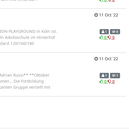
11 Oct '22
TION-PLAYGROUND in Köln ist.
1
0
ln Aikidoschule im Hinterhof
0
0
andard 120/160/180
11 Oct '22
Adrian Russi** **Oktober
1
1
mmen… Die Fortbildung
0
0
tanten Gruppe vertieft mit