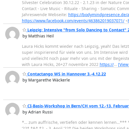
Silvester Celebration 30.12.22 - 2.1.23 in der Natur
Contact - Live Music - Rituale - Sharing - Somatic Co
Jahreswende Webseite:
https://bodymindpresence.de/a
https://www.facebook.com/events/463862019037071/
<
Leipzig: Intensive "from Solo Dancing to Contact" 26
by Matthias Heil
Laura Hicks kommt wieder nach Leipzig, yeah! Das letzt
super inspirierend für viele von uns. Im Intensive w
und vielleicht noch paar mehr von uns mit der Begeiste
with Laura Hicks, 26+27 novembre 2022
https://
…
[View
Contactango WS in Hannover 3.-4.12.22
by Margarethe Wäckerle
CI-Basis-Workshop in Bern/CH vom 12.-13. Februar 
by Adrian Russi
*… zum auffrische, vertiefen oder kennen lernen…*** *
‘22* *&* *2. - 3. April ‘22* Die beiden Workshops sin