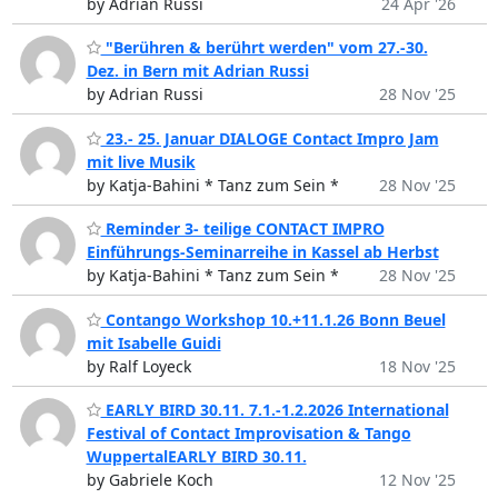
by Adrian Russi
24 Apr '26
"Berühren & berührt werden" vom 27.-30.
Dez. in Bern mit Adrian Russi
by Adrian Russi
28 Nov '25
23.- 25. Januar DIALOGE Contact Impro Jam
mit live Musik
by Katja-Bahini * Tanz zum Sein *
28 Nov '25
Reminder 3- teilige CONTACT IMPRO
Einführungs-Seminarreihe in Kassel ab Herbst
by Katja-Bahini * Tanz zum Sein *
28 Nov '25
Contango Workshop 10.+11.1.26 Bonn Beuel
mit Isabelle Guidi
by Ralf Loyeck
18 Nov '25
EARLY BIRD 30.11. 7.1.-1.2.2026 International
Festival of Contact Improvisation & Tango
WuppertalEARLY BIRD 30.11.
by Gabriele Koch
12 Nov '25