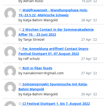
by Adrian Russi
16 Jun '22
Waldfrauenzeit - Wandlungsphase Holz-
19.-23.5.22 -Märkische Schweiz
by Katja-Bahini Mangold
28 Apr '22
2 Wochen Contact in der Sommerakademie
Alfter 10. - 23.Juni 2022
by Tanja Striezel
27 Apr '22
Fw: Anmeldung eröffnet! Contact Impro
Festival Stuttgart 01.-07.August 2022
by rolf schulz
27 Apr '22
Rich in fiber foods
by nainakinnerr＠gmail.com
27 Apr '22
Solotanzprojekt Spurensuche mit Katja-
Bahini Mangold
by Katja-Bahini Mangold
26 Apr '22
CI Festival Stuttgart 1. bis 7. August 2022