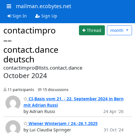
mailman.ecobytes.net
Sign In
Sign Up
contactimpro
Thread
month
––
contact.dance
deutsch
contactimpro@lists.contact.dance
October 2024
11 participants
15 discussions
CI-Basis vom 21. - 22. September 2024 in Bern
mit Adrian Russi
by Adrian Russi
24 Apr '26
Wiener Winterjam / 24.-26.1.2025
by Lui Claudia Springer
31 Oct '24